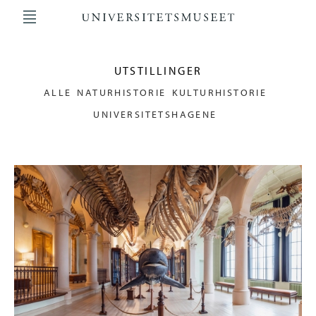
Hopp
til
hovedinnhold
Main
navigation
UTSTILLINGER
ALLE
NATURHISTORIE
KULTURHISTORIE
UNIVERSITETSHAGENE