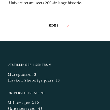
Universitetsmuseets 200-år lange historie.
Sider
SIDE 1
NESTE
››
SIDE
UTSTILLINGER I SENTRUM
Muséplassen 3
Haakon Sheteligs plass 10
UNIVERSITETSHAGENE
Mildevegen 240
Skipanesvegen 45