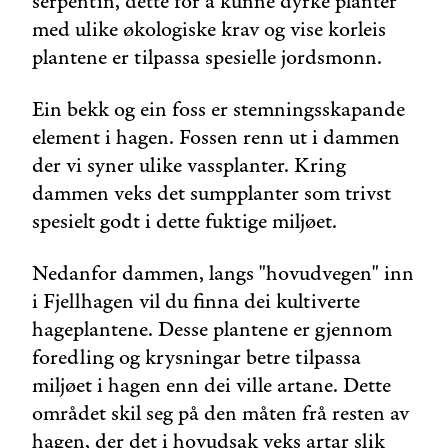
serpentin, dette for å kunne dyrke planter
med ulike økologiske krav og vise korleis
plantene er tilpassa spesielle jordsmonn.
Ein bekk og ein foss er stemningsskapande
element i hagen. Fossen renn ut i dammen
der vi syner ulike vassplanter. Kring
dammen veks det sumpplanter som trivst
spesielt godt i dette fuktige miljøet.
Nedanfor dammen, langs "hovudvegen" inn
i Fjellhagen vil du finna dei kultiverte
hageplantene. Desse plantene er gjennom
foredling og krysningar betre tilpassa
miljøet i hagen enn dei ville artane. Dette
området skil seg på den måten frå resten av
hagen, der det i hovudsak veks artar slik