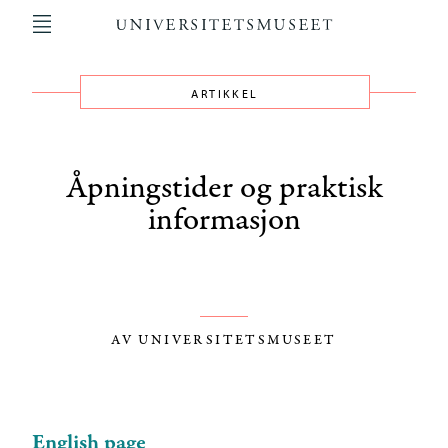
Hopp
til
hovedinnhold
ARTIKKEL
Main
navigation
Åpningstider og praktisk
informasjon
AV UNIVERSITETSMUSEET
English page