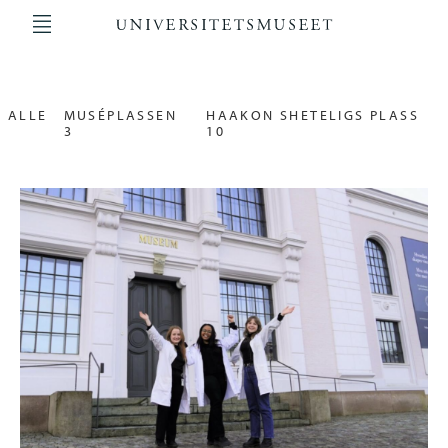
Hopp
til
hovedinnhold
Main
navigation
ALLE
MUSÉPLASSEN
HAAKON SHETELIGS PLASS
3
10