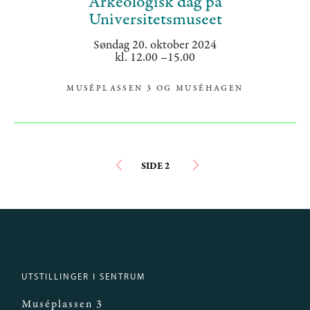
Arkeologisk dag på
Universitetsmuseet
Søndag 20. oktober 2024
kl. 12.00 –15.00
MUSÉPLASSEN 3 OG MUSÉHAGEN
Sider
FORRIGE
SIDE 2
‹‹
NESTE
››
SIDE
SIDE
UTSTILLINGER I SENTRUM
Muséplassen 3